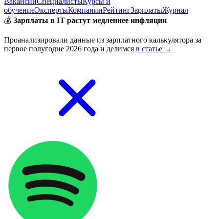
Вакансии
Специалисты
Курсы и
обучение
Эксперты
Компании
Рейтинг
Зарплаты
Журнал
💰
Зарплаты в IT растут медленнее инфляции
Проанализировали данные из зарплатного калькулятора за
первое полугодие 2026 года и делимся
в статье →