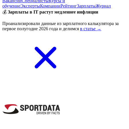
Вакансии
Специалисты
Курсы и
обучение
Эксперты
Компании
Рейтинг
Зарплаты
Журнал
💰
Зарплаты в IT растут медленнее инфляции
Проанализировали данные из зарплатного калькулятора за
первое полугодие 2026 года и делимся
в статье →