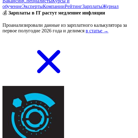
Вакансии
Специалисты
Курсы и
обучение
Эксперты
Компании
Рейтинг
Зарплаты
Журнал
💰
Зарплаты в IT растут медленнее инфляции
Проанализировали данные из зарплатного калькулятора за
первое полугодие 2026 года и делимся
в статье →