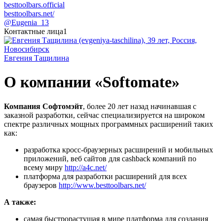
besttoolbars.official
besttoolbars.net/
@Eugenia_13
Контактные лица
1
Евгения Тащилина
О компании «Softomate»
Компания Софтомэйт
, более 20 лет назад начинавшая с
заказной разработки, сейчас специализируется на широком
спектре различных мощных программных расширений таких
как:
разработка кросс-браузерных расширений и мобильных
приложений, веб сайтов для cashback компаний по
всему миру
http://a4c.net/
платформа для разработки расширений для всех
браузеров
http://www.besttoolbars.net/
А также:
самая быстрорастущая в мире платформа для создания