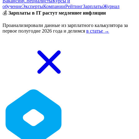
Вакансии
Специалисты
Курсы и
обучение
Эксперты
Компании
Рейтинг
Зарплаты
Журнал
💰
Зарплаты в IT растут медленнее инфляции
Проанализировали данные из зарплатного калькулятора за
первое полугодие 2026 года и делимся
в статье →