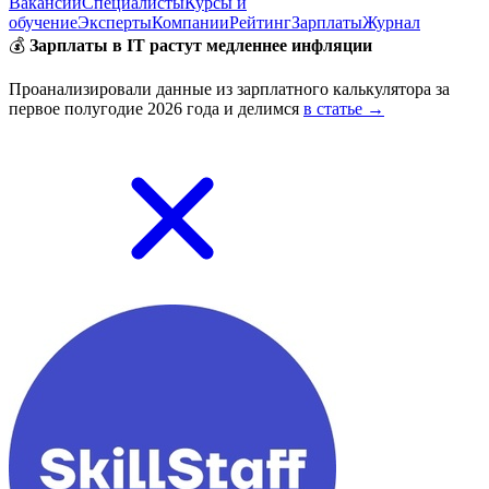
Вакансии
Специалисты
Курсы и
обучение
Эксперты
Компании
Рейтинг
Зарплаты
Журнал
💰
Зарплаты в IT растут медленнее инфляции
Проанализировали данные из зарплатного калькулятора за
первое полугодие 2026 года и делимся
в статье →