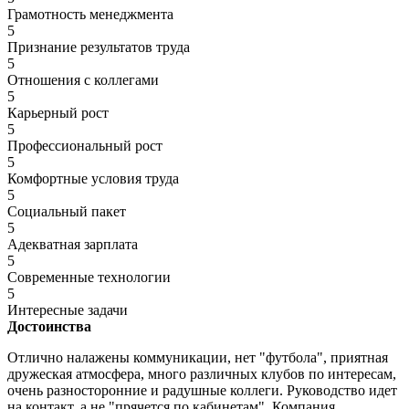
Грамотность менеджмента
5
Признание результатов труда
5
Отношения с коллегами
5
Карьерный рост
5
Профессиональный рост
5
Комфортные условия труда
5
Социальный пакет
5
Адекватная зарплата
5
Современные технологии
5
Интересные задачи
Достоинства
Отлично налажены коммуникации, нет "футбола", приятная
дружеская атмосфера, много различных клубов по интересам,
очень разносторонние и радушные коллеги. Руководство идет
на контакт, а не "прячется по кабинетам". Компания