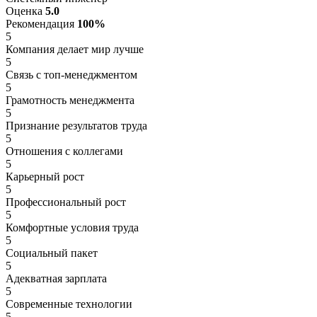
Оценка
5.0
Рекомендация
100%
5
Компания делает мир лучше
5
Связь с топ-менеджментом
5
Грамотность менеджмента
5
Признание результатов труда
5
Отношения с коллегами
5
Карьерный рост
5
Профессиональный рост
5
Комфортные условия труда
5
Социальный пакет
5
Адекватная зарплата
5
Современные технологии
5