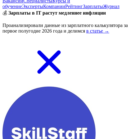
Вакансии
Специалисты
Курсы и
обучение
Эксперты
Компании
Рейтинг
Зарплаты
Журнал
💰
Зарплаты в IT растут медленнее инфляции
Проанализировали данные из зарплатного калькулятора за
первое полугодие 2026 года и делимся
в статье →