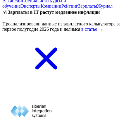
Вакансии
Специалисты
Курсы и
обучение
Эксперты
Компании
Рейтинг
Зарплаты
Журнал
💰
Зарплаты в IT растут медленнее инфляции
Проанализировали данные из зарплатного калькулятора за
первое полугодие 2026 года и делимся
в статье →