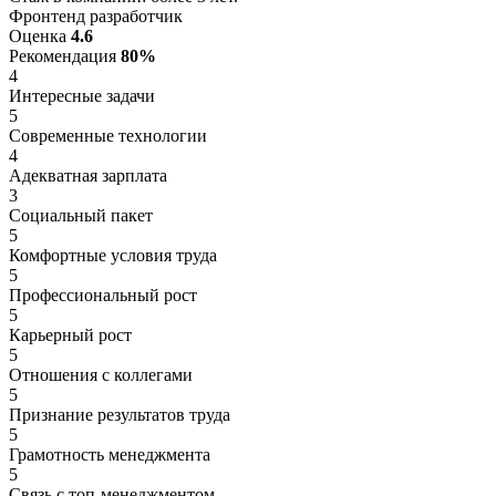
Фронтенд разработчик
Оценка
4.6
Рекомендация
80%
4
Интересные задачи
5
Современные технологии
4
Адекватная зарплата
3
Социальный пакет
5
Комфортные условия труда
5
Профессиональный рост
5
Карьерный рост
5
Отношения с коллегами
5
Признание результатов труда
5
Грамотность менеджмента
5
Связь с топ-менеджментом