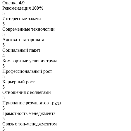
Оценка
4.9
Рекомендация
100%
5
Интересные задачи
5
Современные технологии
5
Адекватная зарплата
5
Социальный пакет
4
Комфортные условия труда
5
Профессиональный рост
5
Карьерный рост
5
Отношения с коллегами
5
Признание результатов труда
5
Грамотность менеджмента
5
Связь с топ-менеджментом
5