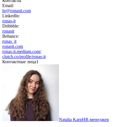
Контакты
Email:
hr@ronasit.com
LinkedIn:
ronas-it
Dribbble:
ronasit
Behance:
ronas_it
ronasit.com
ronas-it.medium.com/
clutch.co/profile/ronas-it
Контактные лица
1
Natalia Karp
HR-менеджер