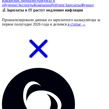
Вакансии
Специалисты
Курсы и
обучение
Эксперты
Компании
Рейтинг
Зарплаты
Журнал
💰
Зарплаты в IT растут медленнее инфляции
Проанализировали данные из зарплатного калькулятора за
первое полугодие 2026 года и делимся
в статье →