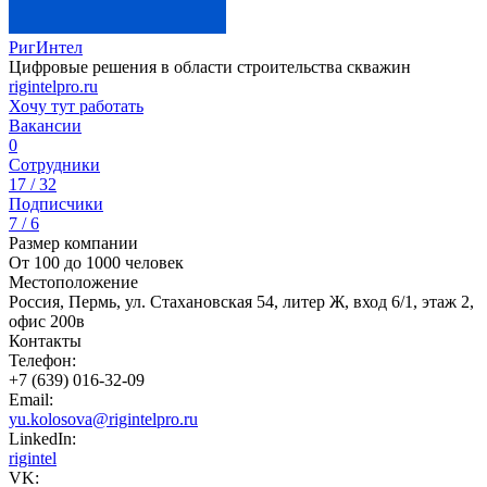
РигИнтел
Цифровые решения в области строительства скважин
rigintelpro.ru
Хочу тут работать
Вакансии
0
Сотрудники
17 / 32
Подписчики
7 / 6
Размер компании
От 100 до 1000 человек
Местоположение
Россия, Пермь, ул. Стахановская 54, литер Ж, вход 6/1, этаж 2,
офис 200в
Контакты
Телефон:
+7 (639) 016-32-09
Email:
yu.kolosova@rigintelpro.ru
LinkedIn:
rigintel
VK: