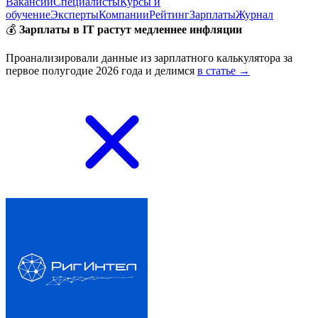
Вакансии
Специалисты
Курсы и
обучение
Эксперты
Компании
Рейтинг
Зарплаты
Журнал
💰
Зарплаты в IT растут медленнее инфляции
Проанализировали данные из зарплатного калькулятора за
первое полугодие 2026 года и делимся
в статье →