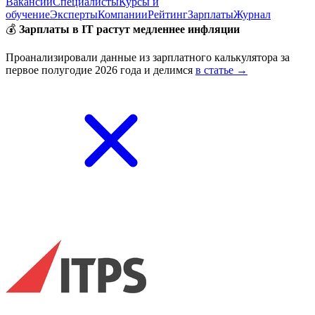
Вакансии
Специалисты
Курсы и
обучение
Эксперты
Компании
Рейтинг
Зарплаты
Журнал
💰
Зарплаты в IT растут медленнее инфляции
Проанализировали данные из зарплатного калькулятора за
первое полугодие 2026 года и делимся
в статье →