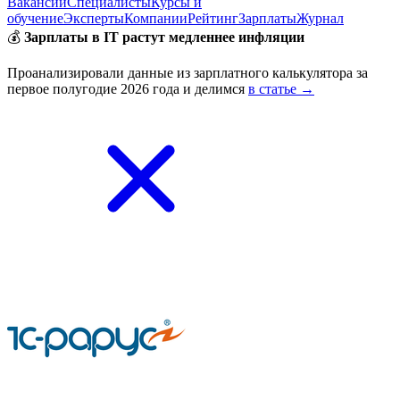
Вакансии
Специалисты
Курсы и
обучение
Эксперты
Компании
Рейтинг
Зарплаты
Журнал
💰
Зарплаты в IT растут медленнее инфляции
Проанализировали данные из зарплатного калькулятора за
первое полугодие 2026 года и делимся
в статье →