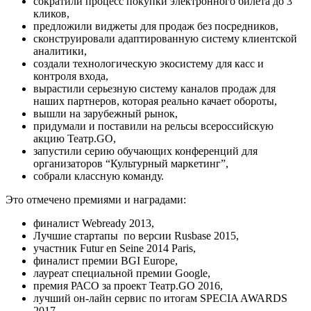
сократили процесс покупки электронного билета до 3
кликов,
предложили виджеты для продаж без посредников,
сконструировали адаптированную систему клиентской
аналитики,
создали технологическую экосистему для касс и
контроля входа,
вырастили серьезную систему каналов продаж для
наших партнеров, которая реально качает обороты,
вышли на зарубежный рынок,
придумали и поставили на рельсы всероссийскую
акцию Театр.GO,
запустили серию обучающих конференций для
организаторов “Культурный маркетинг”,
собрали классную команду.
Это отмечено премиями и наградами:
финалист Webready 2013,
Лучшие стартапы по версии Rusbase 2015,
участник Futur en Seine 2014 Paris,
финалист премии BGI Europe,
лауреат специальной премии Google,
премия РАСО за проект Театр.GO 2016,
лучший он-лайн сервис по итогам SPECIA AWARDS
2017.