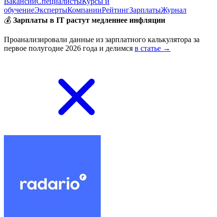
Вакансии
Специалисты
Курсы и
обучение
Эксперты
Компании
Рейтинг
Зарплаты
Журнал
💰
Зарплаты в IT растут медленнее инфляции
Проанализировали данные из зарплатного калькулятора за
первое полугодие 2026 года и делимся
в статье →