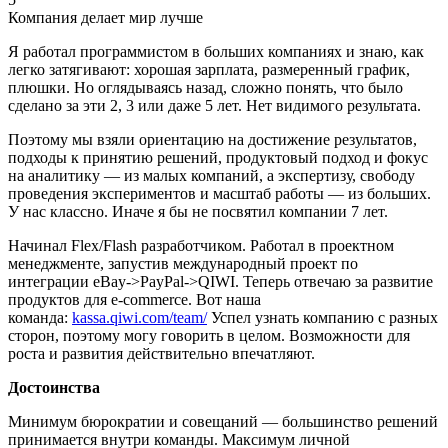
Компания делает мир лучше
Я работал программистом в больших компаниях и знаю, как
легко затягивают: хорошая зарплата, размеренный график,
плюшки. Но оглядываясь назад, сложно понять, что было
сделано за эти 2, 3 или даже 5 лет. Нет видимого результата.
Поэтому мы взяли ориентацию на достижение результатов,
подходы к принятию решений, продуктовый подход и фокус
на аналитику — из малых компаний, а экспертизу, свободу
проведения экспериментов и масштаб работы — из больших.
У нас классно. Иначе я бы не посвятил компании 7 лет.
Начинал Flex/Flash разработчиком. Работал в проектном
менеджменте, запустив международный проект по
интеграции eBay->PayPal->QIWI. Теперь отвечаю за развитие
продуктов для e-commerce. Вот наша
команда:
kassa.qiwi.com/team/
Успел узнать компанию с разных
сторон, поэтому могу говорить в целом. Возможности для
роста и развития действительно впечатляют.
Достоинства
Минимум бюрократии и совещаний — большинство решений
принимается внутри команды. Максимум личной