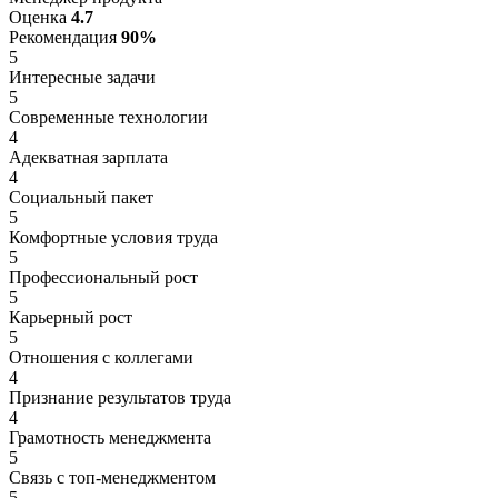
Оценка
4.7
Рекомендация
90%
5
Интересные задачи
5
Современные технологии
4
Адекватная зарплата
4
Социальный пакет
5
Комфортные условия труда
5
Профессиональный рост
5
Карьерный рост
5
Отношения с коллегами
4
Признание результатов труда
4
Грамотность менеджмента
5
Связь с топ-менеджментом
5