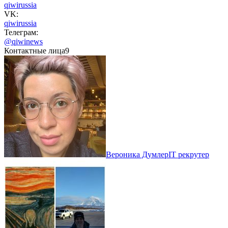
qiwirussia
VK:
qiwirussia
Телеграм:
@qiwinews
Контактные лица
9
Вероника Думлер
IT рекрутер