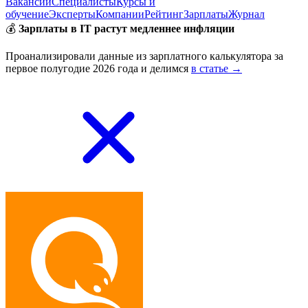
Вакансии
Специалисты
Курсы и
обучение
Эксперты
Компании
Рейтинг
Зарплаты
Журнал
💰
Зарплаты в IT растут медленнее инфляции
Проанализировали данные из зарплатного калькулятора за
первое полугодие 2026 года и делимся
в статье →