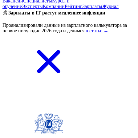
Вакансии
Специалисты
Курсы и
обучение
Эксперты
Компании
Рейтинг
Зарплаты
Журнал
💰
Зарплаты в IT растут медленнее инфляции
Проанализировали данные из зарплатного калькулятора за
первое полугодие 2026 года и делимся
в статье →