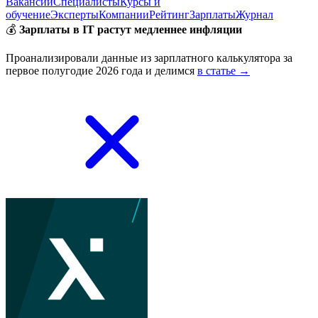
Вакансии
Специалисты
Курсы и
обучение
Эксперты
Компании
Рейтинг
Зарплаты
Журнал
💰
Зарплаты в IT растут медленнее инфляции
Проанализировали данные из зарплатного калькулятора за
первое полугодие 2026 года и делимся
в статье →