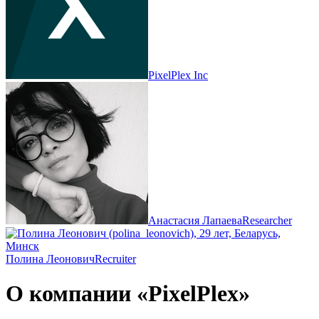
PixelPlex Inc
Анастасия Лапаева
Researcher
Полина Леонович
Recruiter
О компании «PixelPlex»