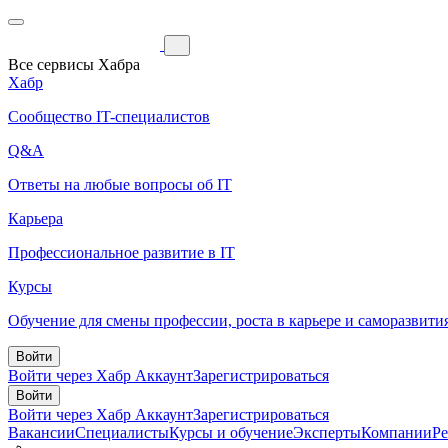
Все сервисы Хабра
Хабр
Сообщество IT-специалистов
Q&A
Ответы на любые вопросы об IT
Карьера
Профессиональное развитие в IT
Курсы
Обучение для смены профессии, роста в карьере и саморазвити
Войти
Войти через Хабр Аккаунт
Зарегистрироваться
Войти
Войти через Хабр Аккаунт
Зарегистрироваться
Вакансии
Специалисты
Курсы и обучение
Эксперты
Компании
Р