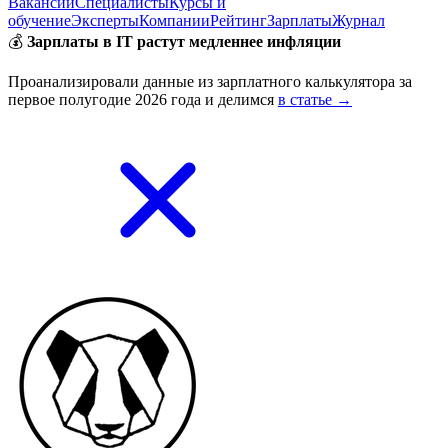
Вакансии
Специалисты
Курсы и
обучение
Эксперты
Компании
Рейтинг
Зарплаты
Журнал
💰
Зарплаты в IT растут медленнее инфляции
Проанализировали данные из зарплатного калькулятора за
первое полугодие 2026 года и делимся
в статье →