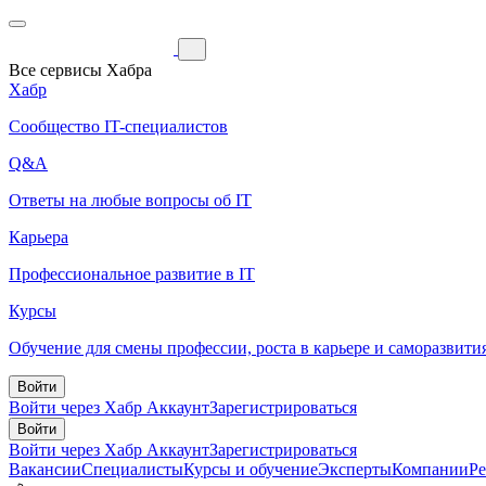
Все сервисы Хабра
Хабр
Сообщество IT-специалистов
Q&A
Ответы на любые вопросы об IT
Карьера
Профессиональное развитие в IT
Курсы
Обучение для смены профессии, роста в карьере и саморазвити
Войти
Войти через Хабр Аккаунт
Зарегистрироваться
Войти
Войти через Хабр Аккаунт
Зарегистрироваться
Вакансии
Специалисты
Курсы и обучение
Эксперты
Компании
Р