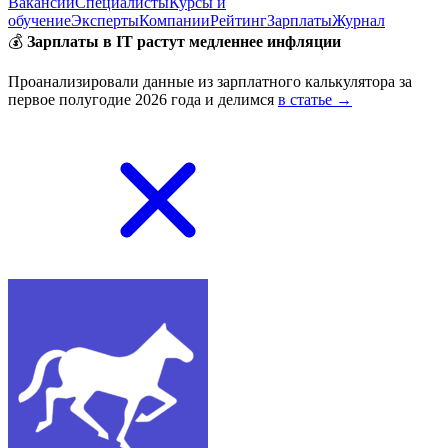
Вакансии
Специалисты
Курсы и
обучение
Эксперты
Компании
Рейтинг
Зарплаты
Журнал
💰
Зарплаты в IT растут медленнее инфляции
Проанализировали данные из зарплатного калькулятора за
первое полугодие 2026 года и делимся
в статье →