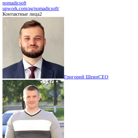
nomadicsoft
upwork.com/ag/nomadicsoft/
Контактные лица
2
Григорий Шеин
CEO