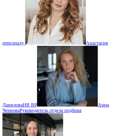
персоналу
Анастасия
Данилова
HR BP
Анна
Чернова
Руководитель отдела подбора