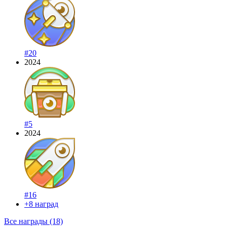
#20
2024
#5
2024
#16
+8 наград
Все награды (18)