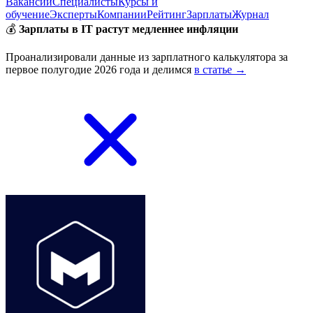
Вакансии
Специалисты
Курсы и
обучение
Эксперты
Компании
Рейтинг
Зарплаты
Журнал
💰
Зарплаты в IT растут медленнее инфляции
Проанализировали данные из зарплатного калькулятора за
первое полугодие 2026 года и делимся
в статье →