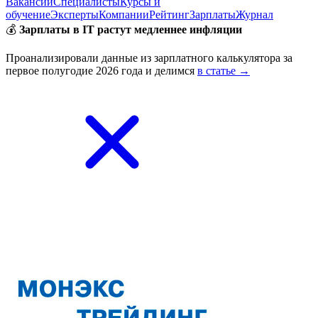
Вакансии
Специалисты
Курсы и
обучение
Эксперты
Компании
Рейтинг
Зарплаты
Журнал
💰
Зарплаты в IT растут медленнее инфляции
Проанализировали данные из зарплатного калькулятора за
первое полугодие 2026 года и делимся
в статье →