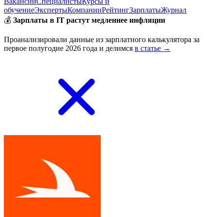
Вакансии
Специалисты
Курсы и
обучение
Эксперты
Компании
Рейтинг
Зарплаты
Журнал
💰
Зарплаты в IT растут медленнее инфляции
Проанализировали данные из зарплатного калькулятора за
первое полугодие 2026 года и делимся
в статье →