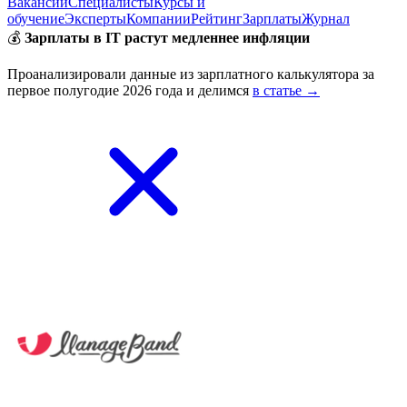
Вакансии
Специалисты
Курсы и
обучение
Эксперты
Компании
Рейтинг
Зарплаты
Журнал
💰
Зарплаты в IT растут медленнее инфляции
Проанализировали данные из зарплатного калькулятора за
первое полугодие 2026 года и делимся
в статье →