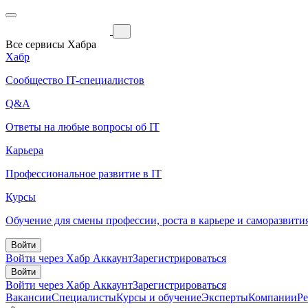
Все сервисы Хабра
Хабр
Сообщество IT-специалистов
Q&A
Ответы на любые вопросы об IT
Карьера
Профессиональное развитие в IT
Курсы
Обучение для смены профессии, роста в карьере и саморазвити
Войти
Войти через Хабр Аккаунт
Зарегистрироваться
Войти
Войти через Хабр Аккаунт
Зарегистрироваться
Вакансии
Специалисты
Курсы и обучение
Эксперты
Компании
Р