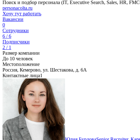
Поиск и подбор персонала (IT, Executive Search, Sales, HR, F
personacolta.ru
Хочу тут работать
Вакансии
0
Сотрудники
6 / 6
Подписчики
2 / 1
Размер компании
До 10 человек
Местоположение
Россия, Кемерово, ул. Шестакова, д. 6А
Контактные лица
1
Юлия Бурлова
Senior Recruiter, Ка