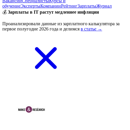
Вакансии
Специалисты
Курсы и
обучение
Эксперты
Компании
Рейтинг
Зарплаты
Журнал
💰
Зарплаты в IT растут медленнее инфляции
Проанализировали данные из зарплатного калькулятора за
первое полугодие 2026 года и делимся
в статье →