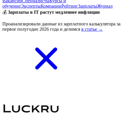
Вакансии
Специалисты
Курсы и
обучение
Эксперты
Компании
Рейтинг
Зарплаты
Журнал
💰
Зарплаты в IT растут медленнее инфляции
Проанализировали данные из зарплатного калькулятора за
первое полугодие 2026 года и делимся
в статье →