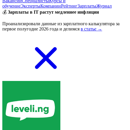
Вакансии
Специалисты
Курсы и
обучение
Эксперты
Компании
Рейтинг
Зарплаты
Журнал
💰
Зарплаты в IT растут медленнее инфляции
Проанализировали данные из зарплатного калькулятора за
первое полугодие 2026 года и делимся
в статье →