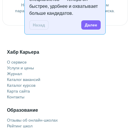
Не удалось найти специалистов по заданным
быстрее, удобнее и охватывает
параметрам. Попробуйте изменить условия поиска.
больше кандидатов.
Назад
Далее
Хабр Карьера
О сервисе
Услуги и цены
Журнал
Каталог вакансий
Каталог курсов
Карта сайта
Контакты
Образование
Отзывы об онлайн-школах
Рейтинг школ