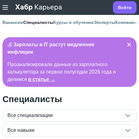
Войти
Вакансии
Специалисты
Курсы и обучение
Эксперты
Компании
💰
Зарплаты в IT растут медленнее
инфляции
Проанализировали данные из зарплатного
калькулятора за первое полугодие 2026 года и
делимся
в статье →
Специалисты
Все специализации
Все навыки