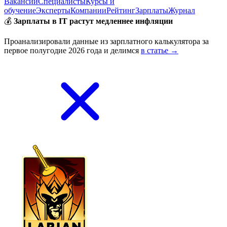
Вакансии
Специалисты
Курсы и
обучение
Эксперты
Компании
Рейтинг
Зарплаты
Журнал
💰
Зарплаты в IT растут медленнее инфляции
Проанализировали данные из зарплатного калькулятора за
первое полугодие 2026 года и делимся
в статье →