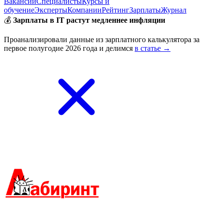
Вакансии
Специалисты
Курсы и
обучение
Эксперты
Компании
Рейтинг
Зарплаты
Журнал
💰
Зарплаты в IT растут медленнее инфляции
Проанализировали данные из зарплатного калькулятора за
первое полугодие 2026 года и делимся
в статье →