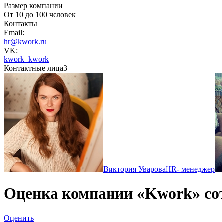
Размер компании
От 10 до 100 человек
Контакты
Email:
hr@kwork.ru
VK:
kwork_kwork
Контактные лица
3
Виктория Уварова
HR- менеджер
Оценка компании «Kwork» со
Оценить