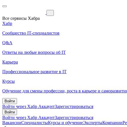
Все сервисы Хабра
Хабр
Сообщество IT-специалистов
Q&A
Ответы на любые вопросы об IT
Карьера
Профессиональное развитие в IT
Курсы
Обучение для смены профессии, роста в карьере и саморазвити
Войти
Войти через Хабр Аккаунт
Зарегистрироваться
Войти
Войти через Хабр Аккаунт
Зарегистрироваться
Вакансии
Специалисты
Курсы и обучение
Эксперты
Компании
Р