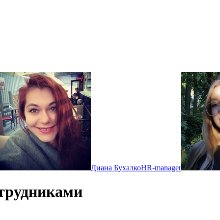
Диана Бухалко
HR-manager
трудниками