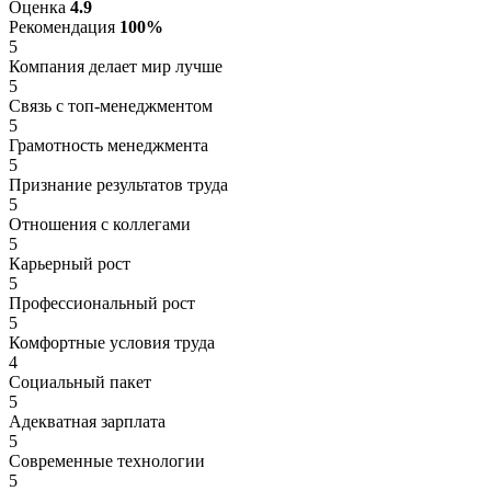
Оценка
4.9
Рекомендация
100%
5
Компания делает мир лучше
5
Связь с топ-менеджментом
5
Грамотность менеджмента
5
Признание результатов труда
5
Отношения с коллегами
5
Карьерный рост
5
Профессиональный рост
5
Комфортные условия труда
4
Социальный пакет
5
Адекватная зарплата
5
Современные технологии
5