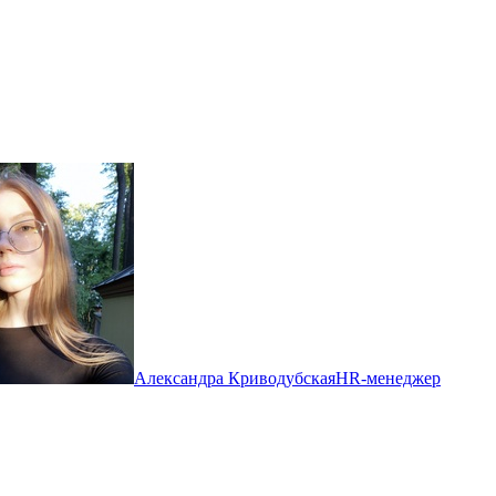
Александра Криводубская
HR-менеджер