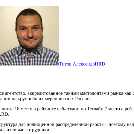
Титов Александр
HRD
rvice агентство, аккредитованное такими мастодонтами рынка как
пании на крупнейших мероприятиях России.
исле 18 место в рейтинге веб-студии по Теглайн,7 место в рей
WARD.
труктура для полноценной распределенной работы - поэтому над
талантливые сотрудники.