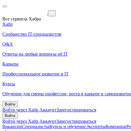
Все сервисы Хабра
Хабр
Сообщество IT-специалистов
Q&A
Ответы на любые вопросы об IT
Карьера
Профессиональное развитие в IT
Курсы
Обучение для смены профессии, роста в карьере и саморазвити
Войти
Войти через Хабр Аккаунт
Зарегистрироваться
Войти
Войти через Хабр Аккаунт
Зарегистрироваться
Вакансии
Специалисты
Курсы и обучение
Эксперты
Компании
Р