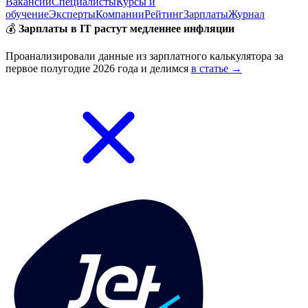
Вакансии
Специалисты
Курсы и
обучение
Эксперты
Компании
Рейтинг
Зарплаты
Журнал
💰
Зарплаты в IT растут медленнее инфляции
Проанализировали данные из зарплатного калькулятора за
первое полугодие 2026 года и делимся
в статье →