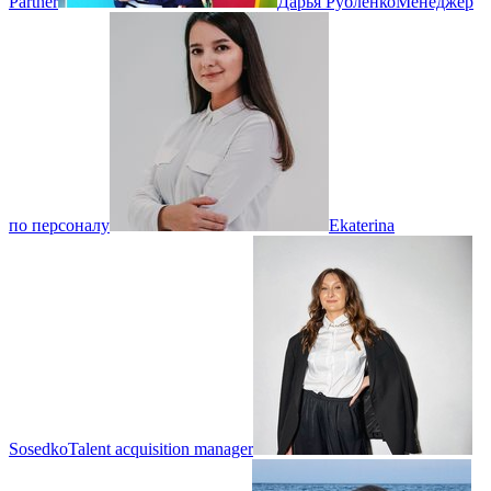
Partner
Дарья Рубленко
Менеджер
по персоналу
Ekaterina
Sosedko
Talent acquisition manager