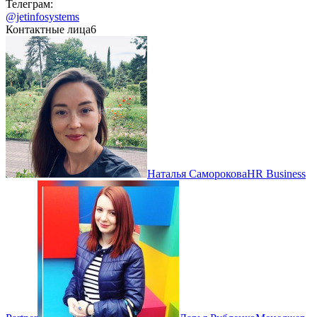
Телеграм:
@jetinfosystems
Контактные лица
6
Наталья Саморокова
HR Business