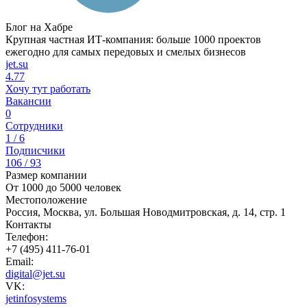
Блог на Хабре
Крупная частная ИТ-компания: больше 1000 проектов
ежегодно для самых передовых и смелых бизнесов
jet.su
4.77
Хочу тут работать
Вакансии
0
Сотрудники
1 / 6
Подписчики
106 / 93
Размер компании
От 1000 до 5000 человек
Местоположение
Россия, Москва, ул. Большая Новодмитровская, д. 14, стр. 1
Контакты
Телефон:
+7 (495) 411-76-01
Email:
digital@jet.su
VK:
jetinfosystems