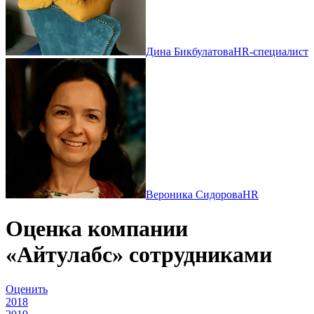
Дина Бикбулатова
HR-специалист
Вероника Сидорова
HR
Оценка компании
«Айтулабс» сотрудниками
Оценить
2018