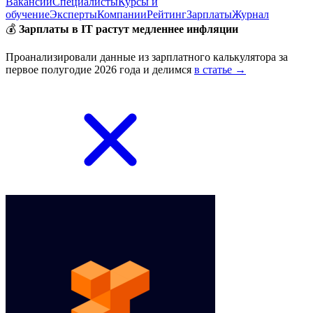
Вакансии
Специалисты
Курсы и
обучение
Эксперты
Компании
Рейтинг
Зарплаты
Журнал
💰
Зарплаты в IT растут медленнее инфляции
Проанализировали данные из зарплатного калькулятора за
первое полугодие 2026 года и делимся
в статье →