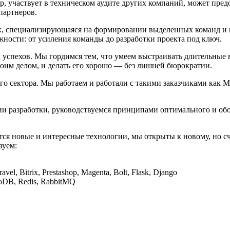
p, участвует в техническом аудите других компаний, может пред
партнеров.
x, специализирующаяся на формировании выделенных команд и 
жности: от усиления команды до разработки проекта под ключ.
х успехов. Мы гордимся тем, что умеем выстраивать длительны
оим делом, и делать его хорошо — без лишней бюрократии.
 сектора. Мы работаем и работали с такими заказчиками как Ma
ии разработки, руководствуемся принципами оптимального и об
тся новые и интересные технологии, мы открыты к новому, но с
зуем:
ravel, Bitrix, Prestashop, Magenta, Bolt, Flask, Django
DB, Redis, RabbitMQ