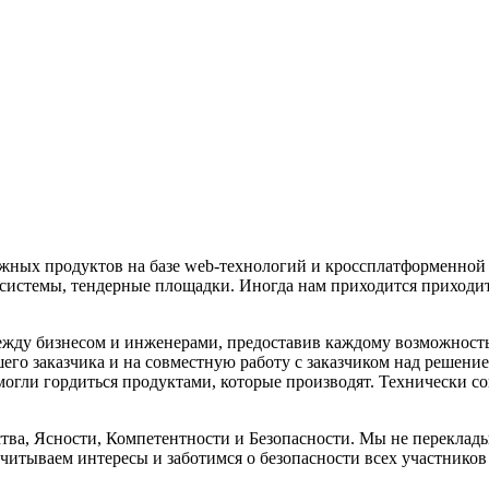
ожных продуктов на базе web-технологий и кроссплатформенной
системы, тендерные площадки. Иногда нам приходится приходить
ду бизнесом и инженерами, предоставив каждому возможность з
го заказчика и на совместную работу с заказчиком над решение
огли гордиться продуктами, которые производят. Технически со
тва, Ясности, Компетентности и Безопасности. Мы не переклады
итываем интересы и заботимся о безопасности всех участников 