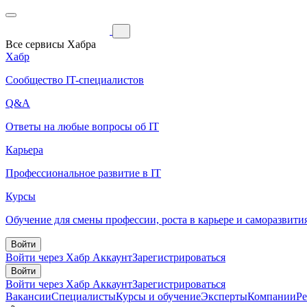
Все сервисы Хабра
Хабр
Сообщество IT-специалистов
Q&A
Ответы на любые вопросы об IT
Карьера
Профессиональное развитие в IT
Курсы
Обучение для смены профессии, роста в карьере и саморазвити
Войти
Войти через Хабр Аккаунт
Зарегистрироваться
Войти
Войти через Хабр Аккаунт
Зарегистрироваться
Вакансии
Специалисты
Курсы и обучение
Эксперты
Компании
Р