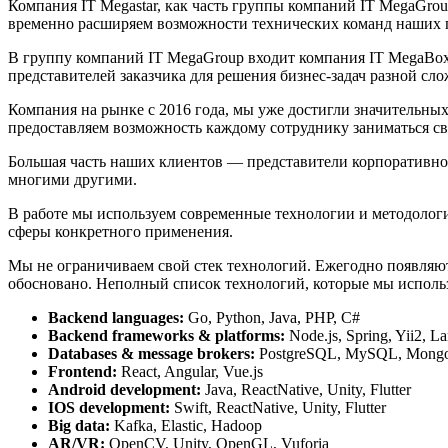
Компания IT Megastar, как часть группы компаний IT MegaGrou
временно расширяем возможности технических команд наших 
В группу компаний IT MegaGroup входит компания IT MegaBo
представителей заказчика для решения бизнес-задач разной сло
Компания на рынке с 2016 года, мы уже достигли значительны
предоставляем возможность каждому сотруднику заниматься св
Большая часть наших клиентов — представители корпоративного
многими другими.
В работе мы используем современные технологии и методолог
сферы конкретного применения.
Мы не ограничиваем свой стек технологий. Ежегодно появляю
обосновано. Неполный список технологий, которые мы исполь
Backend languages:
Go, Python, Java, PHP, C#
Backend frameworks & platforms:
Node.js, Spring, Yii2, La
Databases & message brokers:
PostgreSQL, MySQL, Mongo
Frontend:
React, Angular, Vue.js
Android development:
Java, ReactNative, Unity, Flutter
IOS development:
Swift, ReactNative, Unity, Flutter
Big data:
Kafka, Elastic, Hadoop
AR/VR:
OpenCV, Unity, OpenGL, Vuforia