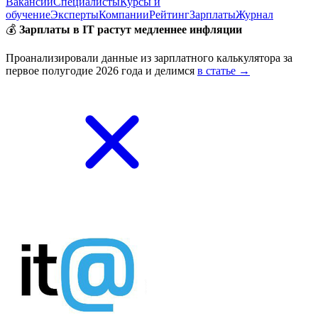
Вакансии
Специалисты
Курсы и
обучение
Эксперты
Компании
Рейтинг
Зарплаты
Журнал
💰
Зарплаты в IT растут медленнее инфляции
Проанализировали данные из зарплатного калькулятора за
первое полугодие 2026 года и делимся
в статье →