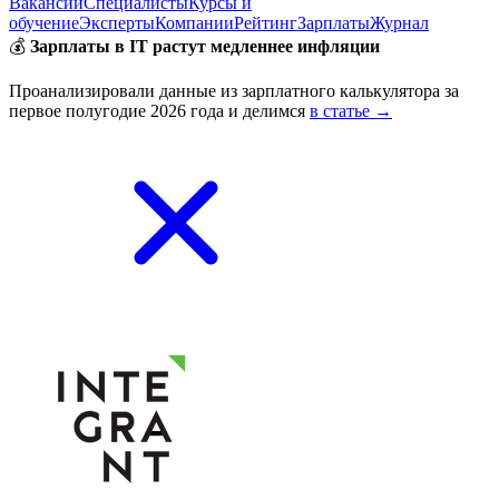
Вакансии
Специалисты
Курсы и
обучение
Эксперты
Компании
Рейтинг
Зарплаты
Журнал
💰
Зарплаты в IT растут медленнее инфляции
Проанализировали данные из зарплатного калькулятора за
первое полугодие 2026 года и делимся
в статье →