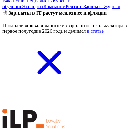
Вакансии
Специалисты
Курсы и
обучение
Эксперты
Компании
Рейтинг
Зарплаты
Журнал
💰
Зарплаты в IT растут медленнее инфляции
Проанализировали данные из зарплатного калькулятора за
первое полугодие 2026 года и делимся
в статье →