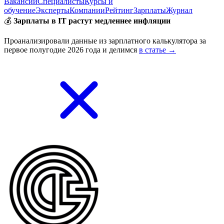
Вакансии
Специалисты
Курсы и
обучение
Эксперты
Компании
Рейтинг
Зарплаты
Журнал
💰
Зарплаты в IT растут медленнее инфляции
Проанализировали данные из зарплатного калькулятора за
первое полугодие 2026 года и делимся
в статье →