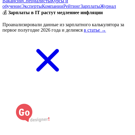
Вакансии
Специалисты
Курсы и
обучение
Эксперты
Компании
Рейтинг
Зарплаты
Журнал
💰
Зарплаты в IT растут медленнее инфляции
Проанализировали данные из зарплатного калькулятора за
первое полугодие 2026 года и делимся
в статье →