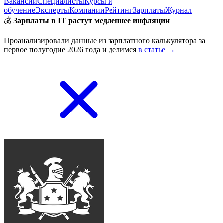
Вакансии
Специалисты
Курсы и
обучение
Эксперты
Компании
Рейтинг
Зарплаты
Журнал
💰
Зарплаты в IT растут медленнее инфляции
Проанализировали данные из зарплатного калькулятора за
первое полугодие 2026 года и делимся
в статье →