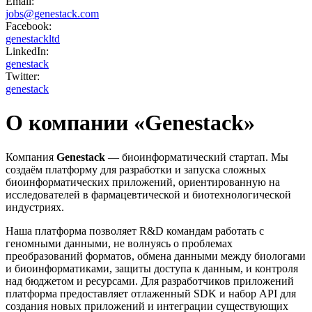
Email:
jobs@genestack.com
Facebook:
genestackltd
LinkedIn:
genestack
Twitter:
genestack
О компании «Genestack»
Компания
Genestack
— биоинформатический стартап. Мы
создаём платформу для разработки и запуска сложных
биоинформатических приложений, ориентированную на
исследователей в фармацевтической и биотехнологической
индустриях.
Наша платформа позволяет R&D командам работать с
геномными данными, не волнуясь о проблемах
преобразований форматов, обмена данными между биологами
и биоинформатиками, защиты доступа к данным, и контроля
над бюджетом и ресурсами. Для разработчиков приложений
платформа предоставляет отлаженный SDK и набор API для
создания новых приложений и интеграции существующих