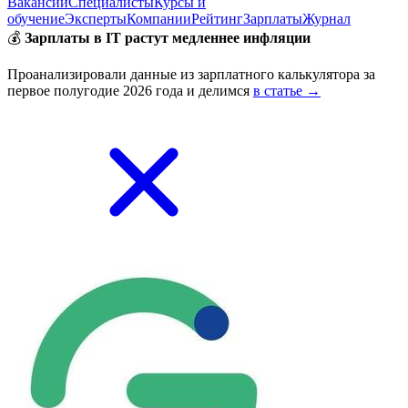
Вакансии
Специалисты
Курсы и
обучение
Эксперты
Компании
Рейтинг
Зарплаты
Журнал
💰
Зарплаты в IT растут медленнее инфляции
Проанализировали данные из зарплатного калькулятора за
первое полугодие 2026 года и делимся
в статье →