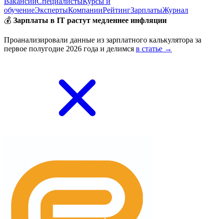
Вакансии
Специалисты
Курсы и
обучение
Эксперты
Компании
Рейтинг
Зарплаты
Журнал
💰
Зарплаты в IT растут медленнее инфляции
Проанализировали данные из зарплатного калькулятора за
первое полугодие 2026 года и делимся
в статье →