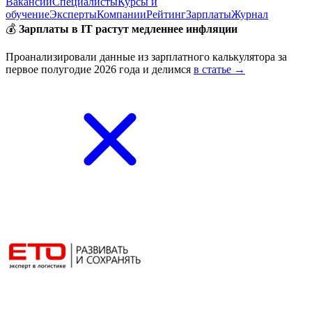
Вакансии
Специалисты
Курсы и
обучение
Эксперты
Компании
Рейтинг
Зарплаты
Журнал
💰
Зарплаты в IT растут медленнее инфляции
Проанализировали данные из зарплатного калькулятора за
первое полугодие 2026 года и делимся
в статье →