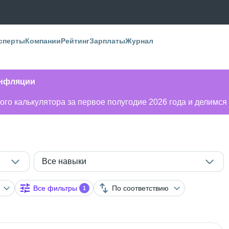
сперты
Компании
Рейтинг
Зарплаты
Журнал
инфляции
го калькулятора за первое полугодие 2026 года и делимся
Все навыки
Все фильтры
По соответствию
1