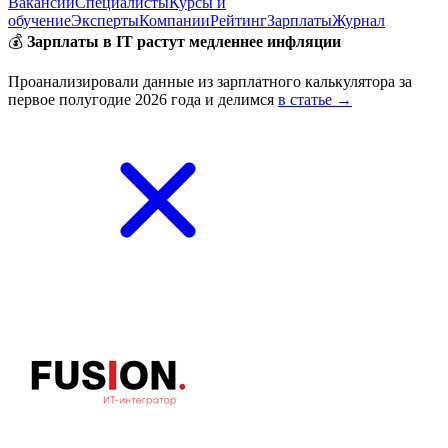
Вакансии
Специалисты
Курсы и
обучение
Эксперты
Компании
Рейтинг
Зарплаты
Журнал
💰
Зарплаты в IT растут медленнее инфляции
Проанализировали данные из зарплатного калькулятора за
первое полугодие 2026 года и делимся
в статье →