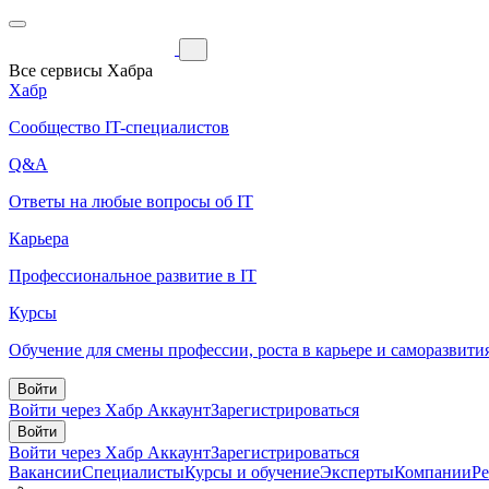
Все сервисы Хабра
Хабр
Сообщество IT-специалистов
Q&A
Ответы на любые вопросы об IT
Карьера
Профессиональное развитие в IT
Курсы
Обучение для смены профессии, роста в карьере и саморазвити
Войти
Войти через Хабр Аккаунт
Зарегистрироваться
Войти
Войти через Хабр Аккаунт
Зарегистрироваться
Вакансии
Специалисты
Курсы и обучение
Эксперты
Компании
Р