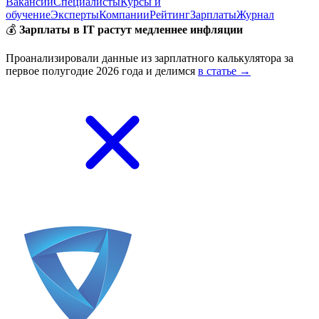
Вакансии
Специалисты
Курсы и
обучение
Эксперты
Компании
Рейтинг
Зарплаты
Журнал
💰
Зарплаты в IT растут медленнее инфляции
Проанализировали данные из зарплатного калькулятора за
первое полугодие 2026 года и делимся
в статье →