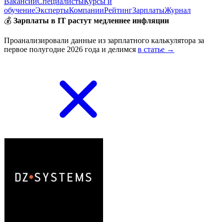
Вакансии
Специалисты
Курсы и
обучение
Эксперты
Компании
Рейтинг
Зарплаты
Журнал
💰
Зарплаты в IT растут медленнее инфляции
Проанализировали данные из зарплатного калькулятора за
первое полугодие 2026 года и делимся
в статье →