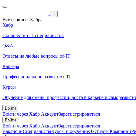
Все сервисы Хабра
Хабр
Сообщество IT-специалистов
Q&A
Ответы на любые вопросы об IT
Карьера
Профессиональное развитие в IT
Курсы
Обучение для смены профессии, роста в карьере и саморазвити
Войти
Войти через Хабр Аккаунт
Зарегистрироваться
Войти
Войти через Хабр Аккаунт
Зарегистрироваться
Вакансии
Специалисты
Курсы и обучение
Эксперты
Компании
Р